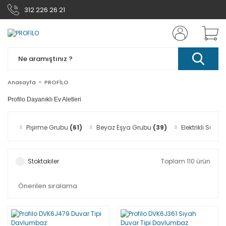
312 226 26 21
Anasayfa
PROFİLO
Profilo Dayanıklı Ev Aletleri
Pişirme Grubu
(61)
Beyaz Eşya Grubu
(39)
Elektrikli Süpür
Stoktakiler
Toplam 110 ürün