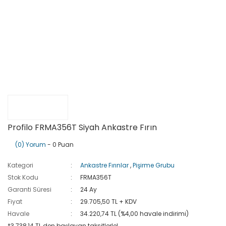
Profilo FRMA356T Siyah Ankastre Fırın
(0) Yorum
- 0 Puan
Kategori
Ankastre Fırınlar
,
Pişirme Grubu
Stok Kodu
FRMA356T
Garanti Süresi
24 Ay
Fiyat
29.705,50 TL + KDV
Havale
34.220,74 TL (%4,00 havale indirimi)
*3.738,14 TL den başlayan taksitlerle!