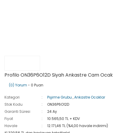
Profilo ON36P6O12D Siyah Ankastre Cam Ocak
(0) Yorum
- 0 Puan
Kategori
Pişirme Grubu
,
Ankastre Ocaklar
Stok Kodu
ON36P6O12D
Garanti Süresi
24 Ay
Fiyat
10.565,50 TL + KDV
Havale
12.171,46 TL (%4,00 havale indirimi)
*1.329,56 TL den başlayan taksitlerle!