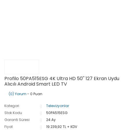
Profilo 50PA515ESG 4K Ultra HD 50'' 127 Ekran Uydu
Alıcılı Android Smart LED TV
(0) Yorum
- 0 Puan
Kategori
Televizyonlar
Stok Kodu
50PA515ESG
Garanti Süresi
24 Ay
Fiyat
19.239,92 TL + KDV