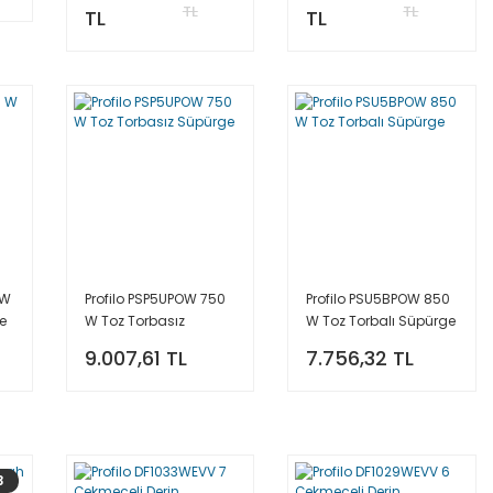
TL
TL
TL
TL
 W
Profilo PSP5UPOW 750
Profilo PSU5BPOW 850
e
W Toz Torbasız
W Toz Torbalı Süpürge
Süpürge
9.007,61 TL
7.756,32 TL
3