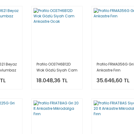
J621 Beyaz
Profilo OO37H6B12D
Profilo FRMA356G Gri
Davlumbaz
Wok Gözlü Siyah Cam
Ankastre Fırın
Ankastre Ocak
 TL
18.048,36 TL
35.646,60 TL