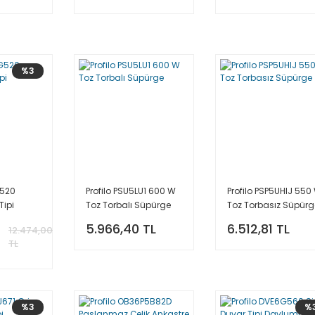
%3
G520
Profilo PSU5LU1 600 W
Profilo PSP5UHIJ 550
Tipi
Toz Torbalı Süpürge
Toz Torbasız Süpürg
5.966,40 TL
6.512,81 TL
12.474,00
TL
%3
%