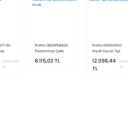
671 Gri
Profilo OB36P5B82D
Profilo DVE6G560
ipi
Paslanmaz Çelik
Siyah Duvar Tipi
Ankastre Ocak
Davlumbaz
8.115,03 TL
12.098,44
13.167,00
12.4
TL
TL
TL