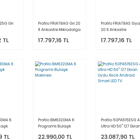
25G Gri
Profilo FRIAT8AG Gri 20
Profilo FRIAT8AS Siy
lt Ankastre Mikrodalga
20 lt Ankastre
Fırın
Mikrodalga Fırın
2 TL
17.797,16 TL
17.797,16 TL
80MA 6
Profilo BM6320MA 6
Profilo 50PA515ESG 4
laşık
Programlı Bulaşık
Ultra HD 50'' 127 Ekra
Makinesi
Uydu Alıcılı Android
9 TL
22.990,00 TL
23.087,90 TL
Smart LED TV