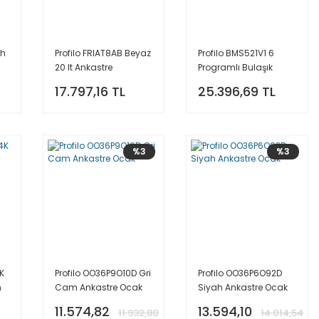
ah
Profilo FRIAT8AB Beyaz
Profilo BMS521V1 6
20 lt Ankastre
Programlı Bulaşık
Mikrodalga Fırın
Makinesi
17.797,16 TL
25.396,69 TL
Özellikleri
%3
%3
K
Profilo OO36P9O10D Gri
Profilo OO36P6O92D
n
Cam Ankastre Ocak
Siyah Ankastre Ocak
11.574,82
13.594,10
11.932,80
14.014,54