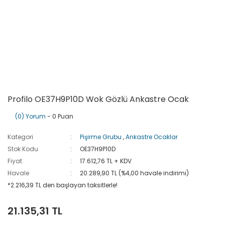
Profilo OE37H9P10D Wok Gözlü Ankastre Ocak
(0) Yorum
- 0 Puan
Kategori
Pişirme Grubu
,
Ankastre Ocaklar
Stok Kodu
OE37H9P10D
Fiyat
17.612,76 TL + KDV
Havale
20.289,90 TL (%4,00 havale indirimi)
*2.216,39 TL den başlayan taksitlerle!
21.135,31 TL