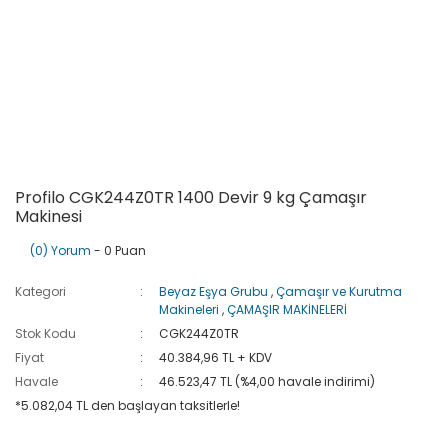
Profilo CGK244Z0TR 1400 Devir 9 kg Çamaşır
Makinesi
(0) Yorum
- 0 Puan
Kategori
Beyaz Eşya Grubu
,
Çamaşır ve Kurutma
Makineleri
,
ÇAMAŞIR MAKİNELERİ
Stok Kodu
CGK244Z0TR
Fiyat
40.384,96 TL + KDV
Havale
46.523,47 TL (%4,00 havale indirimi)
*5.082,04 TL den başlayan taksitlerle!