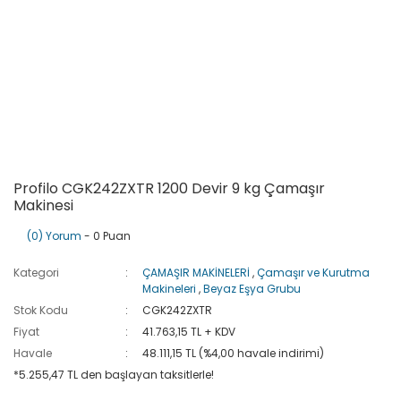
Profilo CGK242ZXTR 1200 Devir 9 kg Çamaşır
Makinesi
(0) Yorum
- 0 Puan
Kategori
ÇAMAŞIR MAKİNELERİ
,
Çamaşır ve Kurutma
Makineleri
,
Beyaz Eşya Grubu
Stok Kodu
CGK242ZXTR
Fiyat
41.763,15 TL + KDV
Havale
48.111,15 TL (%4,00 havale indirimi)
*5.255,47 TL den başlayan taksitlerle!